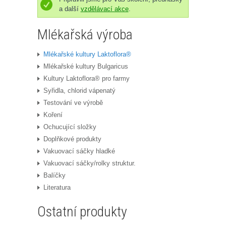
a další
vzdělávací akce
.
Mlékařská výroba
Mlékařské kultury Laktoflora®
Mlékařské kultury Bulgaricus
Kultury Laktoflora® pro farmy
Syřidla, chlorid vápenatý
Testování ve výrobě
Koření
Ochucující složky
Doplňkové produkty
Vakuovací sáčky hladké
Vakuovací sáčky/rolky struktur.
Balíčky
Literatura
Ostatní produkty