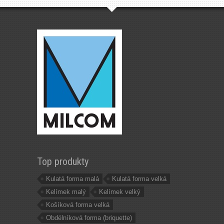
Top produkty
Kulatá forma malá
Kulatá forma velká
Kelímek malý
Kelímek velký
Košíková forma velká
Obdélníková forma (briquette)