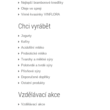
Nejlepší bramborové knedlíky
Oleje ve spreji
Vinné kvasinky VINFLORA
Chci vyrábět
Jogurty
Kefíry
Acidofilní mléko
Probiotické mléko
Tvarohy a měkké sýry
Polotvrdé a tvrdé sýry
Plísňové sýry
Doporučené doplňky
Ostatní produkty
Vzdělávací akce
Vzdělávací akce