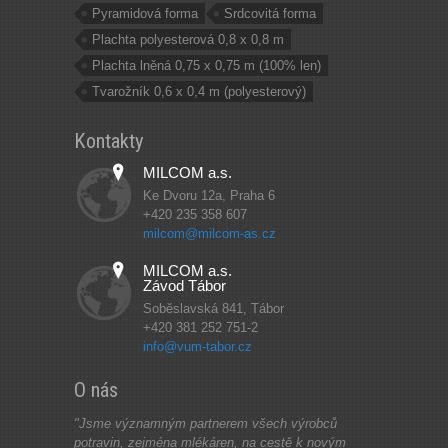
Pyramidová forma
Srdcovitá forma
Plachta polyesterová 0,8 x 0,8 m
Plachta lněná 0,75 x 0,75 m (100% len)
Tvarožník 0,6 x 0,4 m (polyesterový)
Kontakty
MILCOM a.s.
Ke Dvoru 12a, Praha 6
+420 235 358 607
milcom@milcom-as.cz
MILCOM a.s.
Závod Tábor
Soběslavská 841, Tábor
+420 381 252 751-2
info@vum-tabor.cz
O nás
"Jsme významným partnerem všech výrobců
potravin, zejména mlékáren, na cestě k novým