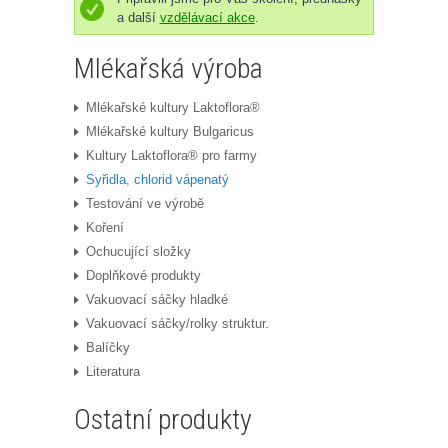
a další
vzdělávací akce
.
Mlékařská výroba
Mlékařské kultury Laktoflora®
Mlékařské kultury Bulgaricus
Kultury Laktoflora® pro farmy
Syřidla, chlorid vápenatý
Testování ve výrobě
Koření
Ochucující složky
Doplňkové produkty
Vakuovací sáčky hladké
Vakuovací sáčky/rolky struktur.
Balíčky
Literatura
Ostatní produkty