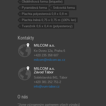
Obdélníková forma (briquette)
Pyramidová forma
Srdcovitá forma
Plachta polyesterová 0,8 x 0,8 m
Plachta lněná 0,75 x 0,75 m (100% len)
Tvarožník 0,6 x 0,4 m (polyesterový)
Kontakty
MILCOM a.s.
Ke Dvoru 12a, Praha 6
+420 235 358 607
milcom@milcom-as.cz
MILCOM a.s.
Závod Tábor
Soběslavská 841, Tábor
+420 381 252 751-2
info@vum-tabor.cz
O nás
"Jsme významným partnerem všech výrobců