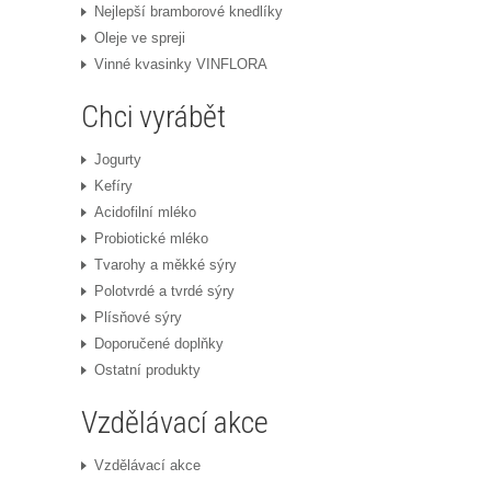
Nejlepší bramborové knedlíky
Oleje ve spreji
Vinné kvasinky VINFLORA
Chci vyrábět
Jogurty
Kefíry
Acidofilní mléko
Probiotické mléko
Tvarohy a měkké sýry
Polotvrdé a tvrdé sýry
Plísňové sýry
Doporučené doplňky
Ostatní produkty
Vzdělávací akce
Vzdělávací akce