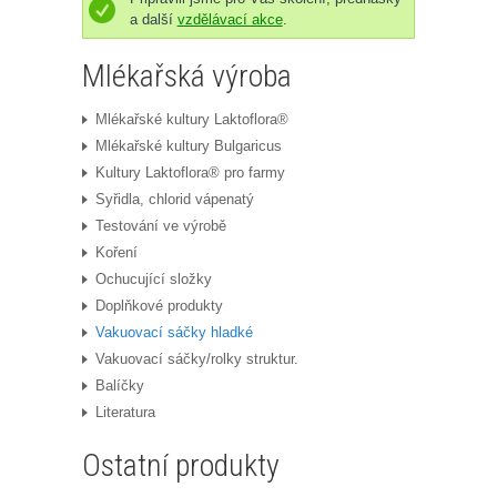
a další
vzdělávací akce
.
Mlékařská výroba
Mlékařské kultury Laktoflora®
Mlékařské kultury Bulgaricus
Kultury Laktoflora® pro farmy
Syřidla, chlorid vápenatý
Testování ve výrobě
Koření
Ochucující složky
Doplňkové produkty
Vakuovací sáčky hladké
Vakuovací sáčky/rolky struktur.
Balíčky
Literatura
Ostatní produkty