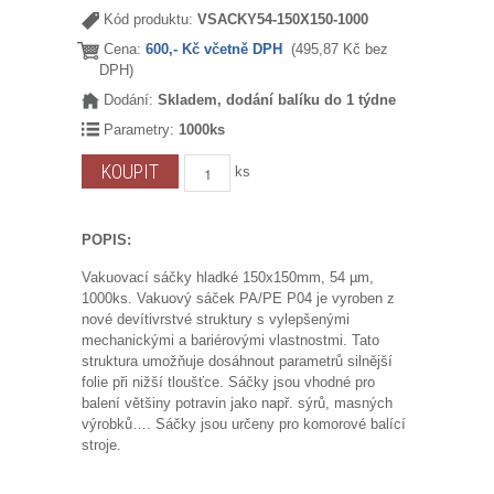
Kód produktu:
VSACKY54-150X150-1000
Cena:
600,- Kč včetně DPH
(495,87 Kč bez
DPH)
Dodání:
Skladem, dodání balíku do 1 týdne
Parametry:
1000ks
ks
POPIS:
Vakuovací sáčky hladké 150x150mm, 54 µm,
1000ks. Vakuový sáček PA/PE P04 je vyroben z
nové devítivrstvé struktury s vylepšenými
mechanickými a bariérovými vlastnostmi. Tato
struktura umožňuje dosáhnout parametrů silnější
folie při nižší tloušťce. Sáčky jsou vhodné pro
balení většiny potravin jako např. sýrů, masných
výrobků…. Sáčky jsou určeny pro komorové balící
stroje.