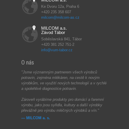
Ke Dvoru 12a, Praha 6
+420 235 358 607
milcom@milcom-as.cz
MILCOM a.s.
Závod Tábor
Soběslavská 841, Tábor
+420 381 252 751-2
info@vum-tabor.cz
O nás
"Jsme významným partnerem všech výrobců
potravin, zejména mlékáren, na cestě k novým
výrobkům, ve využití nových technologií a v rychlé
a spolehlivé diagnostice potravin.
Zároveň vyrábíme produkty pro domácí a faremní
výrobu, jako jsou syřidla, kultury a další výrobky
převážně pro výrobu mléčných výrobků a vín."
— MILCOM a. s.