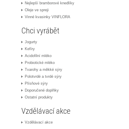
Nejlepší bramborové knedlíky
Oleje ve spreji
Vinné kvasinky VINFLORA
Chci vyrábět
Jogurty
Kefíry
Acidofilní mléko
Probiotické mléko
Tvarohy a měkké sýry
Polotvrdé a tvrdé sýry
Plísňové sýry
Doporučené doplňky
Ostatní produkty
Vzdělávací akce
Vzdělávací akce