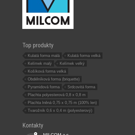
Top produkty
Kulatá forma malá
Kulatá forma velká
Kelímek malý
Kelímek velký
Košíková forma velká
Obdélníková forma (briquette)
Pyramidová forma
Srdcovitá forma
Plachta polyesterová 0,8 x 0,8 m
Plachta lněná 0,75 x 0,75 m (100% len)
Tvarožník 0,6 x 0,4 m (polyesterový)
Kontakty
MILCOM a.s.