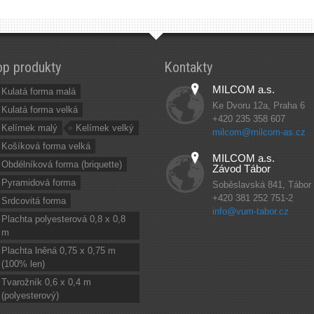
op produkty
Kontakty
MILCOM a.s.
Kulatá forma malá
Ke Dvoru 12a, Praha 6
Kulatá forma velká
+420 235 358 607
Kelímek malý
Kelímek velký
milcom@milcom-as.cz
Košíková forma velká
MILCOM a.s.
Obdélníková forma (briquette)
Závod Tábor
Pyramidová forma
Soběslavská 841, Tábor
+420 381 252 751-2
Srdcovitá forma
info@vum-tabor.cz
Plachta polyesterová 0,8 x 0,8
m
Plachta lněná 0,75 x 0,75 m
(100% len)
Tvarožník 0,6 x 0,4 m
(polyesterový)