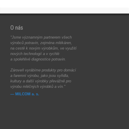
O nás
"Jsme významným partnerem všech
výrobců potravin, zejména mlékáren,
na cestě k novým výrobkům, ve využití
nových technologií a v rychlé
a spolehlivé diagnostice potravin.
Zároveň vyrábíme produkty pro domácí
a faremní výrobu, jako jsou syřidla,
kultury a další výrobky převážně pro
výrobu mléčných výrobků a vín."
— MILCOM a. s.