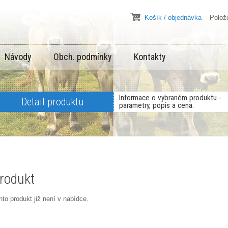
Košík / objednávka
Položek
Návody
Obch. podmínky
Kontakty
Informace o vybraném produktu -
Detail produktu
parametry, popis a cena.
rodukt
nto produkt již není v nabídce.