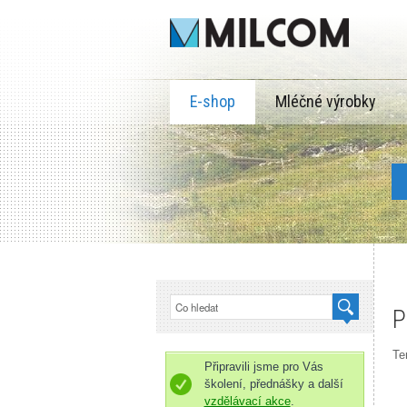
E-shop
Mléčné výrobky
P
Te
Připravili jsme pro Vás
školení, přednášky a další
vzdělávací akce
.