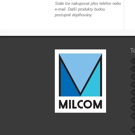
Stále lze nakupovat přes telefon nebo
e-mail. Další produkty budou
postupně doplňovány.
T