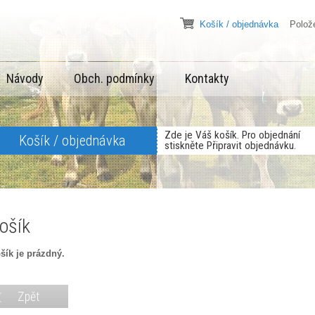
Košík / objednávka
Položek
Návody
Obch. podmínky
Kontakty
Zde je Váš košík. Pro objednání
Košík / objednávka
stiskněte Připravit objednávku.
ošík
šík je prázdný.
Zpět