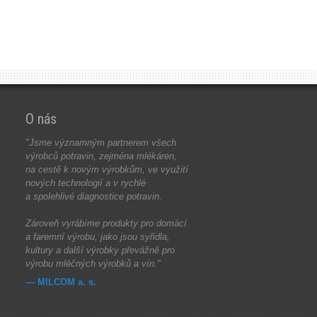
O nás
"Jsme významným partnerem všech
výrobců potravin, zejména mlékáren,
na cestě k novým výrobkům, ve využití
nových technologií a v rychlé
a spolehlivé diagnostice potravin.
Zároveň vyrábíme produkty pro domácí
a faremní výrobu, jako jsou syřidla,
kultury a další výrobky převážně pro
výrobu mléčných výrobků a vín."
— MILCOM a. s.