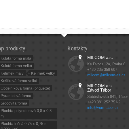
op produkty
Kontakty
MILCOM a.s.
Kulatá forma malá
Ke Dvoru 12a, Praha 6
Kulatá forma velká
+420 235 358 607
Kelímek malý
Kelímek velký
milcom@milcom-as.cz
Košíková forma velká
MILCOM a.s.
Obdélníková forma (briquette)
Závod Tábor
Pyramidová forma
Soběslavská 841, Tábor
+420 381 252 751-2
Srdcovitá forma
info@vum-tabor.cz
Plachta polyesterová 0,8 x 0,8
m
Plachta lněná 0,75 x 0,75 m