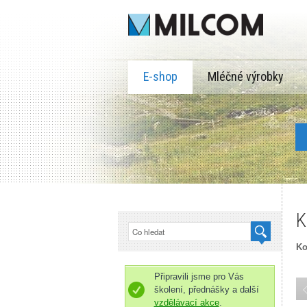
E-shop
Mléčné výrobky
K
Ko
Připravili jsme pro Vás
školení, přednášky a další
vzdělávací akce
.