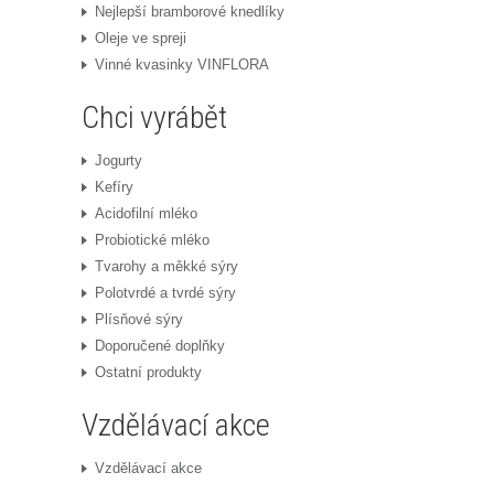
Nejlepší bramborové knedlíky
Oleje ve spreji
Vinné kvasinky VINFLORA
Chci vyrábět
Jogurty
Kefíry
Acidofilní mléko
Probiotické mléko
Tvarohy a měkké sýry
Polotvrdé a tvrdé sýry
Plísňové sýry
Doporučené doplňky
Ostatní produkty
Vzdělávací akce
Vzdělávací akce