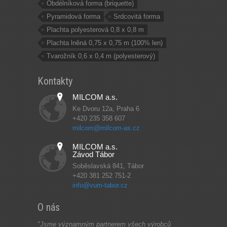
Obdélníková forma (briquette)
Pyramidová forma
Srdcovitá forma
Plachta polyesterová 0,8 x 0,8 m
Plachta lněná 0,75 x 0,75 m (100% len)
Tvarožník 0,6 x 0,4 m (polyesterový)
Kontakty
MILCOM a.s.
Ke Dvoru 12a, Praha 6
+420 235 358 607
milcom@milcom-as.cz
MILCOM a.s.
Závod Tábor
Soběslavská 841, Tábor
+420 381 252 751-2
info@vum-tabor.cz
O nás
"Jsme významným partnerem všech výrobců