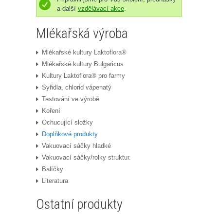
a další
vzdělávací akce
.
Mlékařská výroba
Mlékařské kultury Laktoflora®
Mlékařské kultury Bulgaricus
Kultury Laktoflora® pro farmy
Syřidla, chlorid vápenatý
Testování ve výrobě
Koření
Ochucující složky
Doplňkové produkty
Vakuovací sáčky hladké
Vakuovací sáčky/rolky struktur.
Balíčky
Literatura
Ostatní produkty